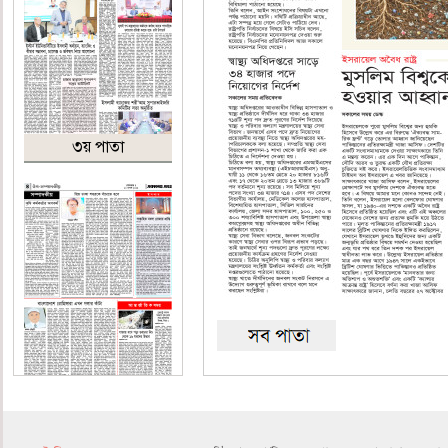
৩য় পাতা
৪র্থ পাতা