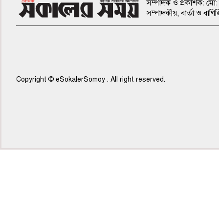
সম্পাদক ও প্রকাশক: মো: 
সম্পাদকীয়, বার্তা ও ব
Copyright © eSokalerSomoy . All right reserved.
৫ম পাতা