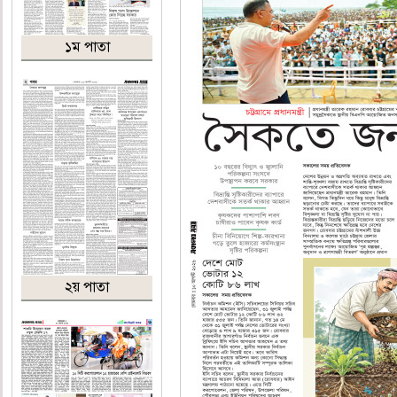
১ম পাতা
২য় পাতা