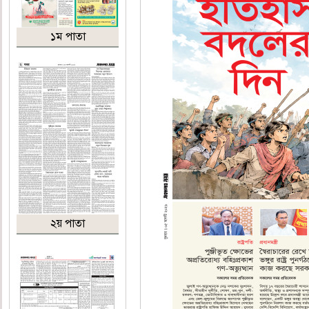
১ম পাতা
২য় পাতা