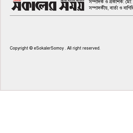
সম্পাদক ও প্রকাশক: মো: 
সম্পাদকীয়, বার্তা ও ব
Copyright © eSokalerSomoy . All right reserved.
৫ম পাতা