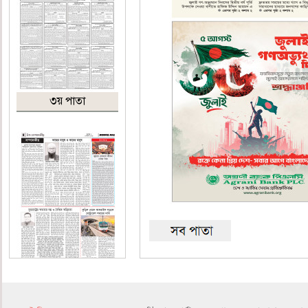
৩য় পাতা
৪র্থ পাতা