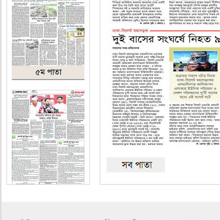
৫ম পাতা
৬ষ্ঠ পাতা