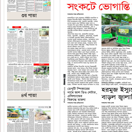
৩য় পাতা
৪র্থ পাতা