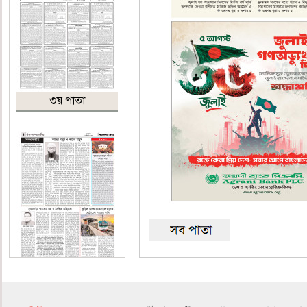
৩য় পাতা
৪র্থ পাতা