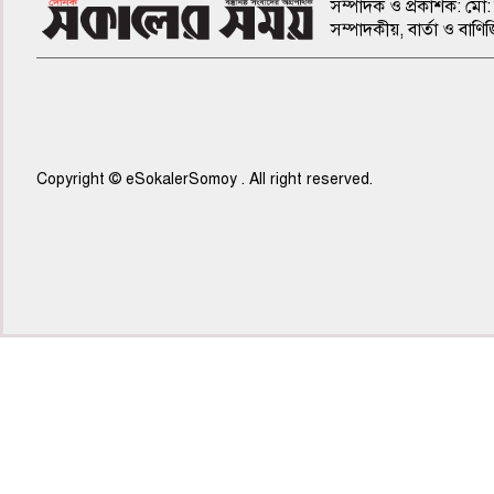
সম্পাদক ও প্রকাশক: মো: 
সম্পাদকীয়, বার্তা ও ব
Copyright © eSokalerSomoy . All right reserved.
৫ম পাতা