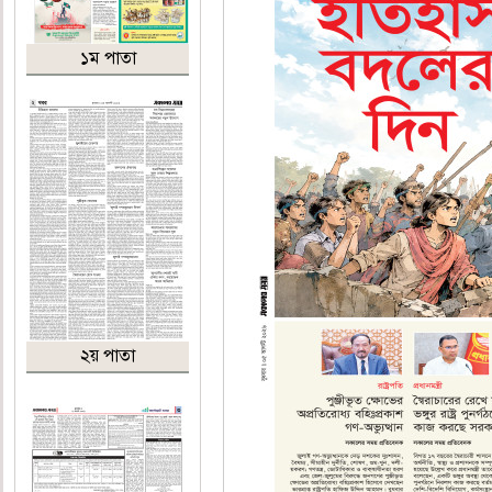
১ম পাতা
২য় পাতা