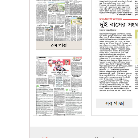
৫ম পাতা
৬ষ্ঠ পাতা