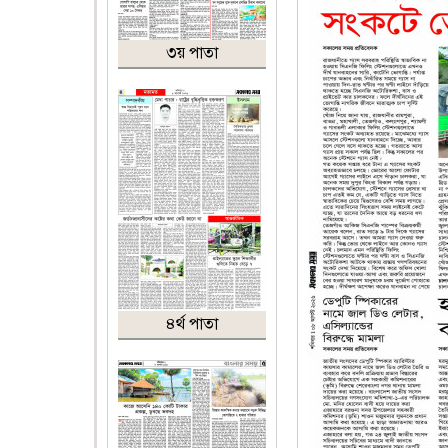
৩য় পাতা
৪র্থ পাতা