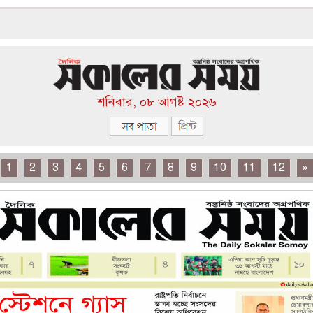
শনিবার, ০৮ আগষ্ট ২০২৬
1
2
3
4
5
6
7
8
9
10
11
12
»