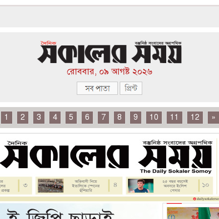
রোববার, ০৯ আগষ্ট ২০২৬
1
2
3
4
5
6
7
8
9
10
11
12
»