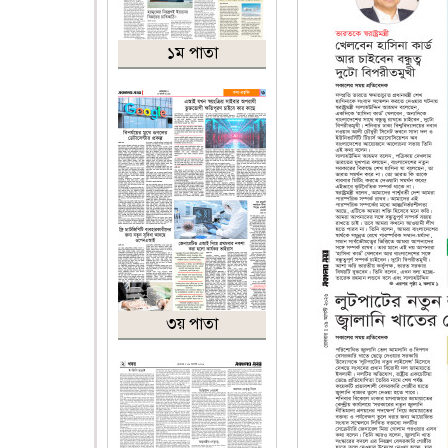
১ম পাতা
৩য় পাতা