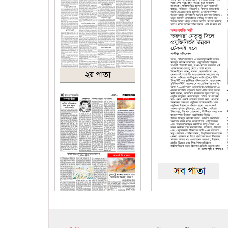
২য় পাতা
৪র্থ পাতা