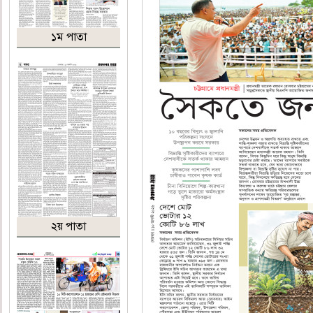
১ম পাতা
২য় পাতা