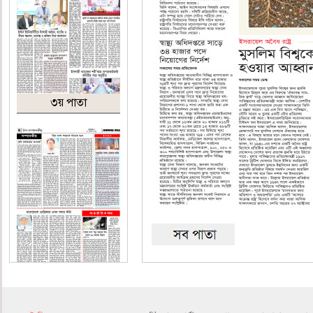
৩য় পাতা
৪র্থ পাতা