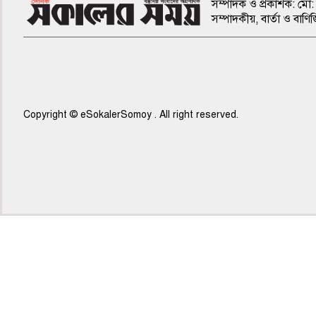
সম্পাদক ও প্রকাশক: মো: 
সম্পাদকীয়, বার্তা ও ব
Copyright © eSokalerSomoy . All right reserved.
৫ম পাতা