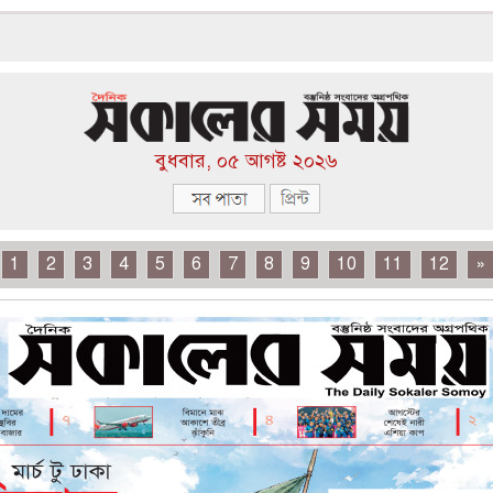
বুধবার, ০৫ আগষ্ট ২০২৬
1
2
3
4
5
6
7
8
9
10
11
12
»