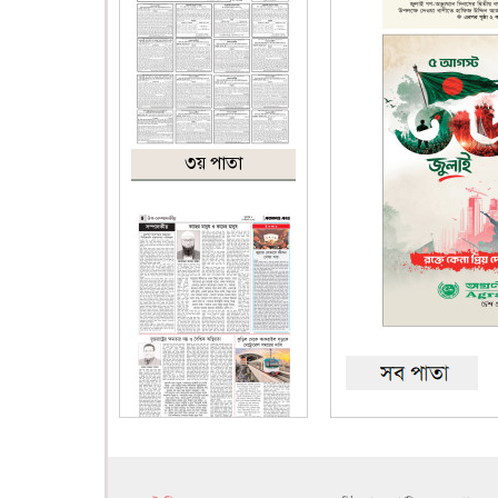
৩য় পাতা
৪র্থ পাতা