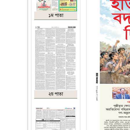
১ম পাতা
২য় পাতা