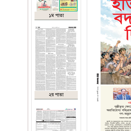
১ম পাতা
২য় পাতা