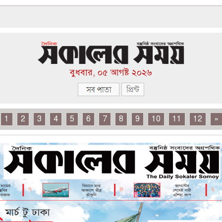
বুধবার, ০৫ আগষ্ট ২০২৬
1
2
3
4
5
6
7
8
9
10
11
12
»