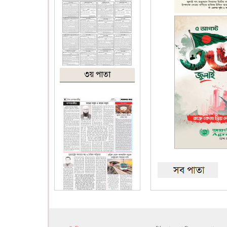
৩য় পাতা
৪র্থ পাতা