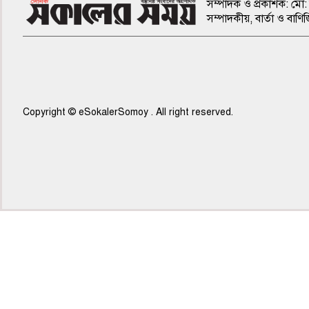
সম্পাদক ও প্রকাশক: মো: 
সম্পাদকীয়, বার্তা ও ব
Copyright © eSokalerSomoy . All right reserved.
৫ম পাতা