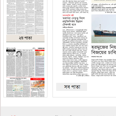
২য় পাতা
৪র্থ পাতা