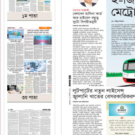
১ম পাতা
৩য় পাতা