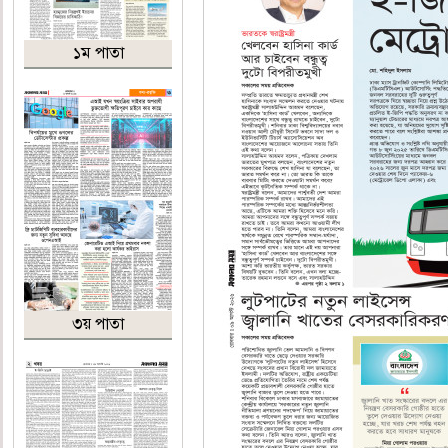
১ম পাতা
৩য় পাতা