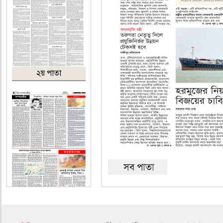
২য় পাতা
৪র্থ পাতা