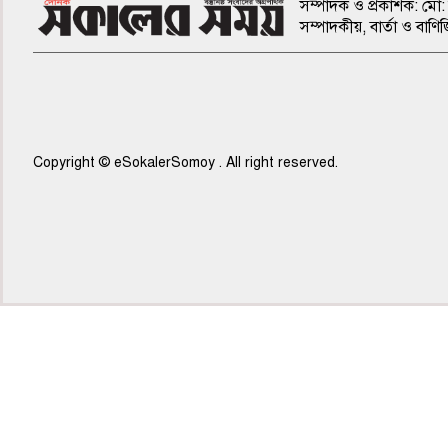
সম্পাদক ও প্রকাশক: মো: 
সম্পাদকীয়, বার্তা ও ব
Copyright © eSokalerSomoy . All right reserved.
৫ম পাতা