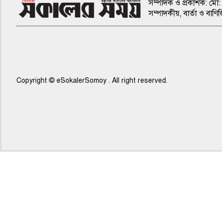
সম্পাদক ও প্রকাশক: মো: 
সম্পাদকীয়, বার্তা ও ব
Copyright © eSokalerSomoy . All right reserved.
৫ম পাতা