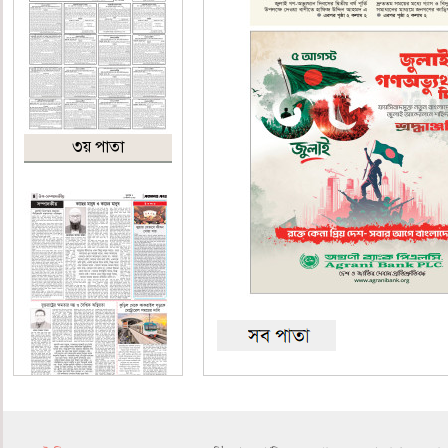
৩য় পাতা
৪র্থ পাতা