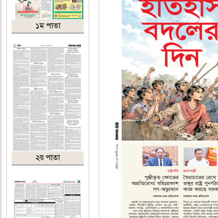
১ম পাতা
২য় পাতা