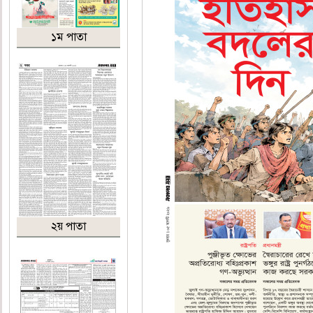
১ম পাতা
২য় পাতা