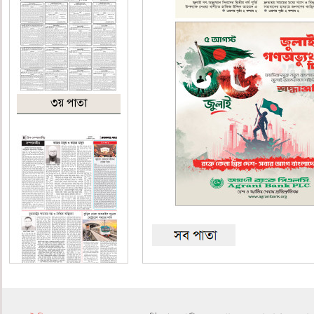
৩য় পাতা
৪র্থ পাতা