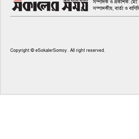
সম্পাদক ও প্রকাশক: মো: 
সম্পাদকীয়, বার্তা ও ব
Copyright © eSokalerSomoy . All right reserved.
৫ম পাতা