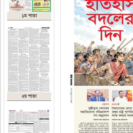
১ম পাতা
২য় পাতা