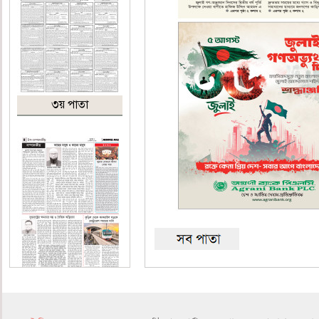
৩য় পাতা
৪র্থ পাতা