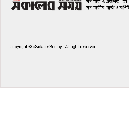
সম্পাদক ও প্রকাশক: মো: 
সম্পাদকীয়, বার্তা ও ব
Copyright © eSokalerSomoy . All right reserved.
৫ম পাতা