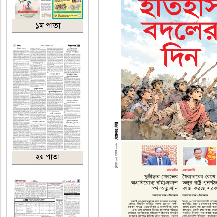
১ম পাতা
২য় পাতা