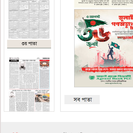
৩য় পাতা
৪র্থ পাতা