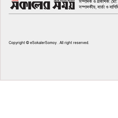
সম্পাদক ও প্রকাশক: মো: 
সম্পাদকীয়, বার্তা ও ব
Copyright © eSokalerSomoy . All right reserved.
৫ম পাতা