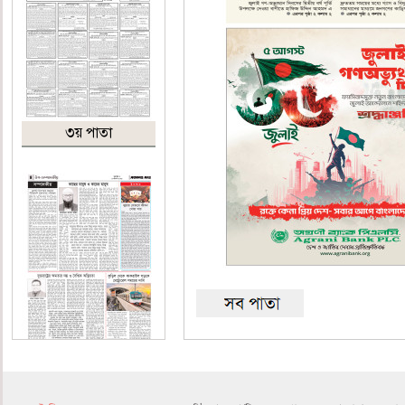
৩য় পাতা
৪র্থ পাতা