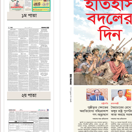
১ম পাতা
২য় পাতা