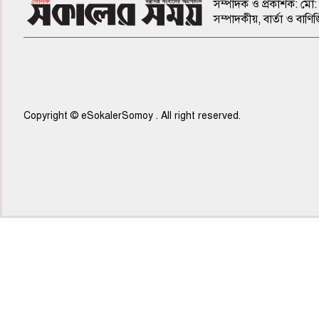
সম্পাদক ও প্রকাশক: মো: 
সম্পাদকীয়, বার্তা ও ব
Copyright © eSokalerSomoy . All right reserved.
৫ম পাতা