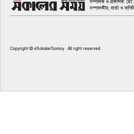
সম্পাদক ও প্রকাশক: মো: 
সম্পাদকীয়, বার্তা ও ব
Copyright © eSokalerSomoy . All right reserved.
৫ম পাতা