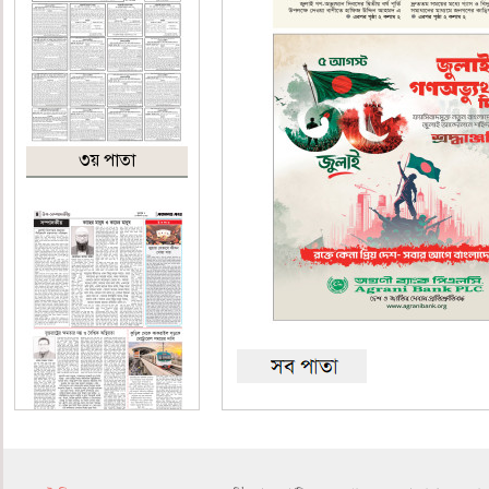
৩য় পাতা
৪র্থ পাতা