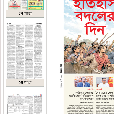
১ম পাতা
২য় পাতা