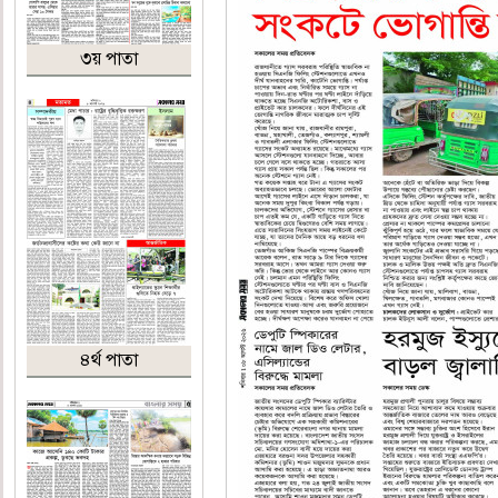
৩য় পাতা
৪র্থ পাতা