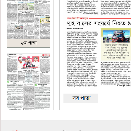
৫ম পাতা
৬ষ্ঠ পাতা