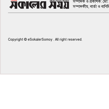
সম্পাদক ও প্রকাশক: মো: 
সম্পাদকীয়, বার্তা ও ব
Copyright © eSokalerSomoy . All right reserved.
৫ম পাতা