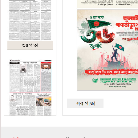
৩য় পাতা
৪র্থ পাতা