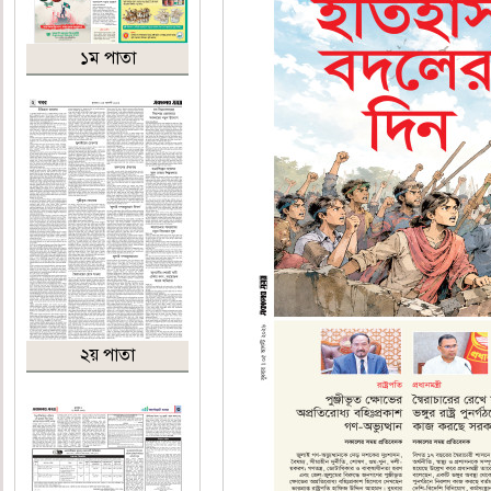
১ম পাতা
২য় পাতা