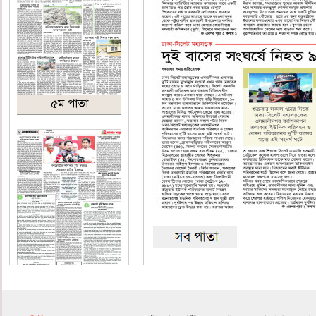
৫ম পাতা
৬ষ্ঠ পাতা