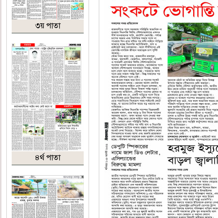
৩য় পাতা
৪র্থ পাতা