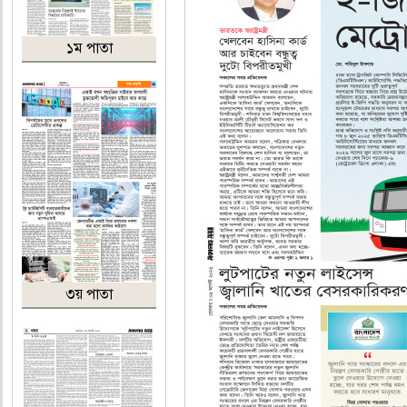
১ম পাতা
৩য় পাতা