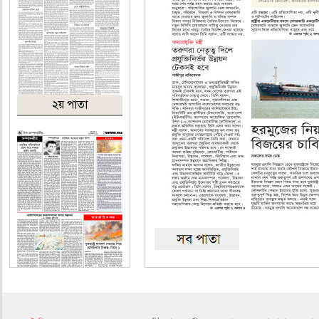
২য় পাতা
৪র্থ পাতা