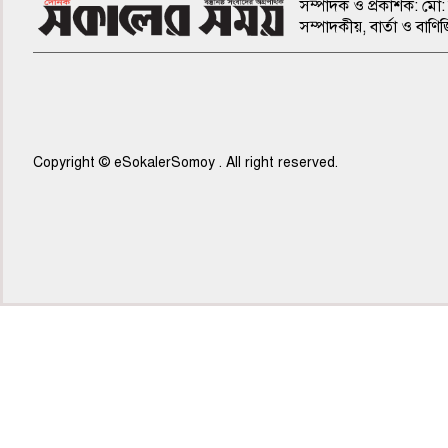
সম্পাদক ও প্রকাশক: মো: 
সম্পাদকীয়, বার্তা ও ব
Copyright © eSokalerSomoy . All right reserved.
৫ম পাতা