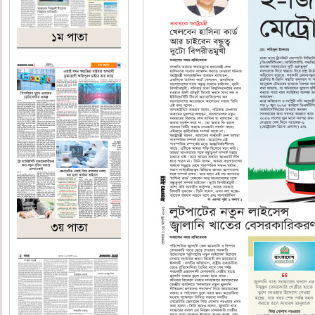
১ম পাতা
৩য় পাতা