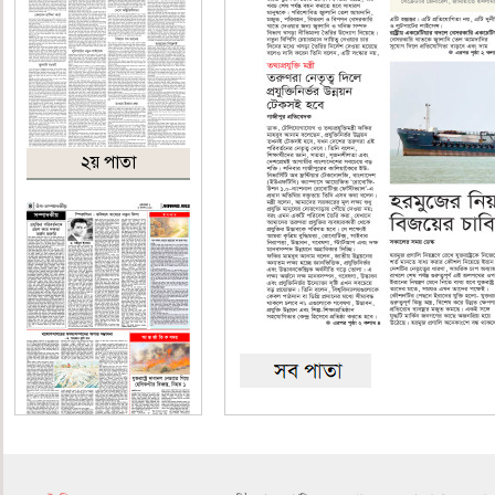
২য় পাতা
৪র্থ পাতা