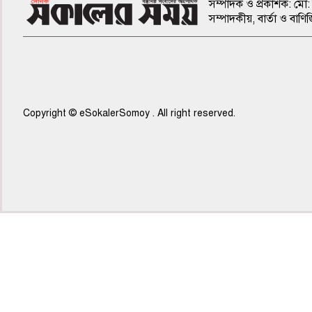
সম্পাদক ও প্রকাশক: মো: 
সম্পাদকীয়, বার্তা ও ব
Copyright © eSokalerSomoy . All right reserved.
৫ম পাতা