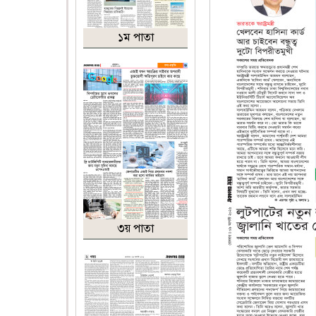
১ম পাতা
৩য় পাতা