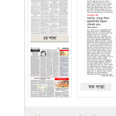
২য় পাতা
৪র্থ পাতা