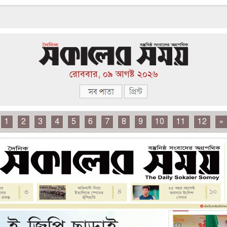
রোববার, ০৯ আগষ্ট ২০২৬
1
2
3
4
5
6
7
8
9
10
11
12
»