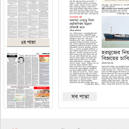
২য় পাতা
৪র্থ পাতা