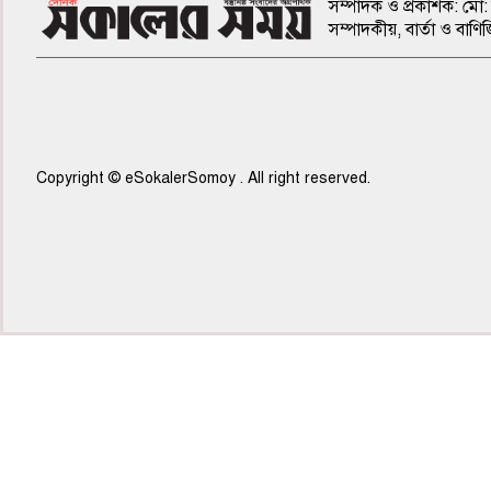
সম্পাদক ও প্রকাশক: মো: 
সম্পাদকীয়, বার্তা ও ব
Copyright © eSokalerSomoy . All right reserved.
৫ম পাতা