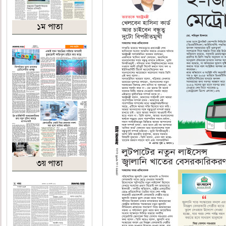
১ম পাতা
৩য় পাতা