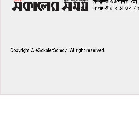
সম্পাদক ও প্রকাশক: মো: 
সম্পাদকীয়, বার্তা ও ব
Copyright © eSokalerSomoy . All right reserved.
৫ম পাতা