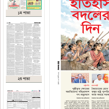
১ম পাতা
২য় পাতা