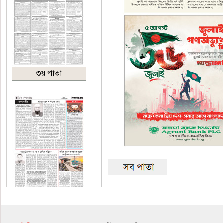
৩য় পাতা
৪র্থ পাতা