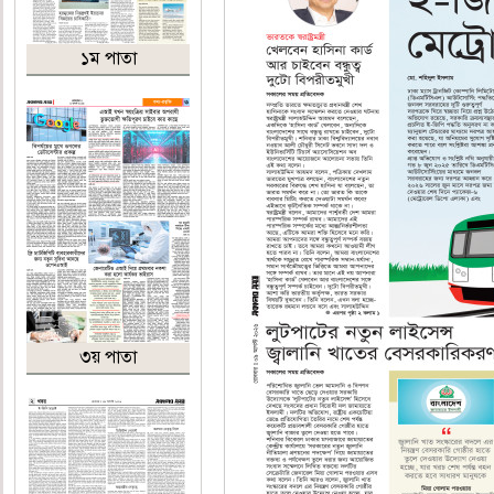
১ম পাতা
৩য় পাতা