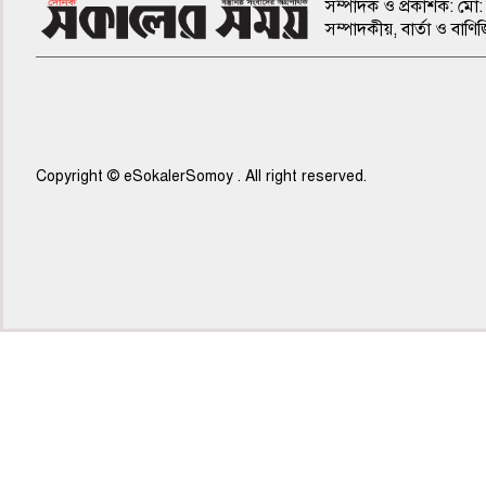
সম্পাদক ও প্রকাশক: মো: 
সম্পাদকীয়, বার্তা ও ব
Copyright © eSokalerSomoy . All right reserved.
৫ম পাতা