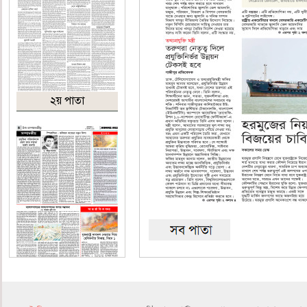
২য় পাতা
৪র্থ পাতা