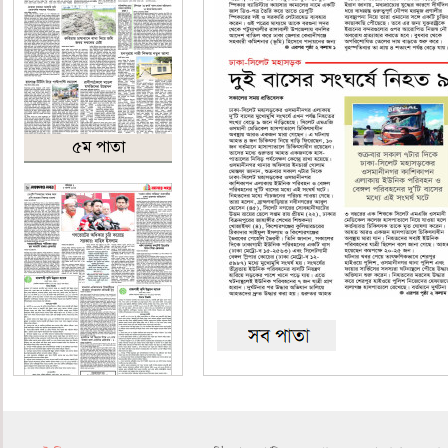
৫ম পাতা
৬ষ্ঠ পাতা