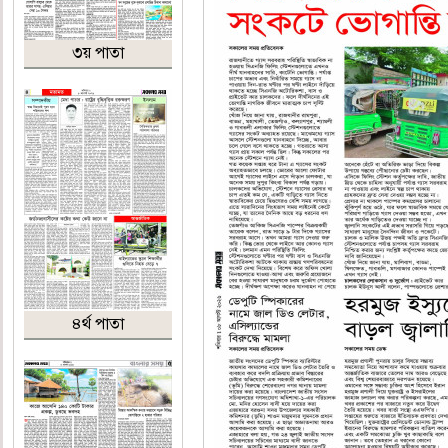
৩য় পাতা
৪র্থ পাতা