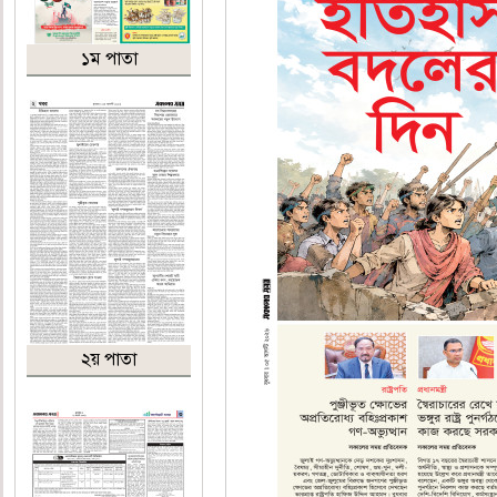
১ম পাতা
২য় পাতা