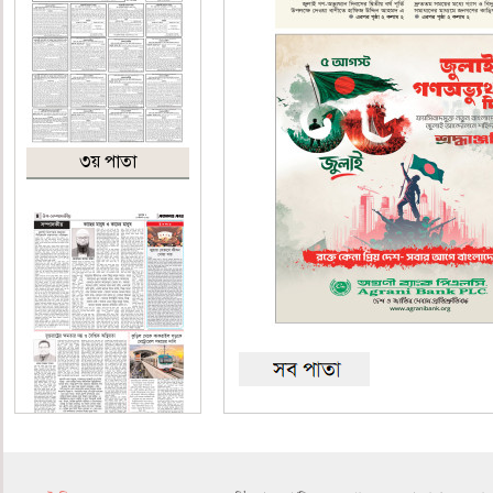
৩য় পাতা
৪র্থ পাতা