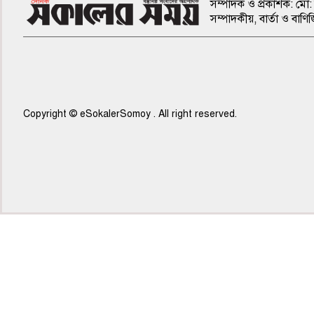
সম্পাদক ও প্রকাশক: মো: 
সম্পাদকীয়, বার্তা ও ব
Copyright © eSokalerSomoy . All right reserved.
৫ম পাতা