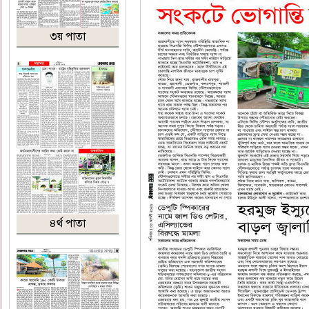
৩য় পাতা
৪র্থ পাতা