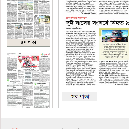
৫ম পাতা
৬ষ্ঠ পাতা