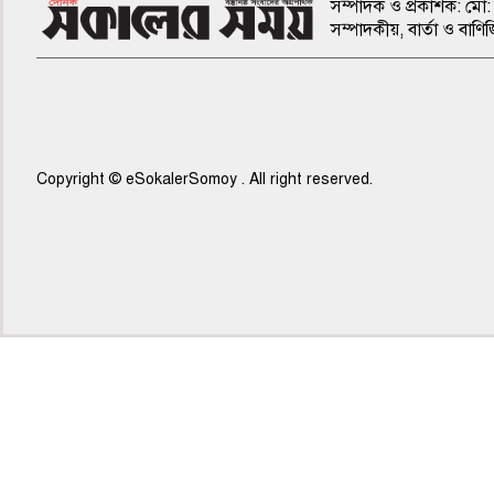
সম্পাদক ও প্রকাশক: মো: 
সম্পাদকীয়, বার্তা ও ব
Copyright © eSokalerSomoy . All right reserved.
৫ম পাতা