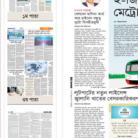
১ম পাতা
৩য় পাতা