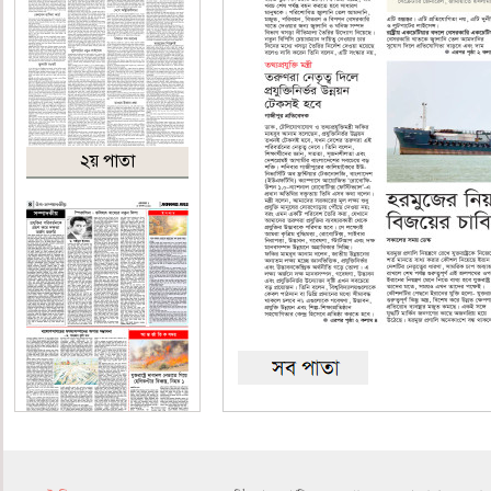
২য় পাতা
৪র্থ পাতা