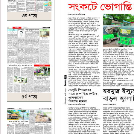
৩য় পাতা
৪র্থ পাতা