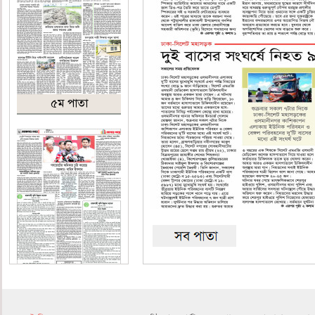
৫ম পাতা
৬ষ্ঠ পাতা