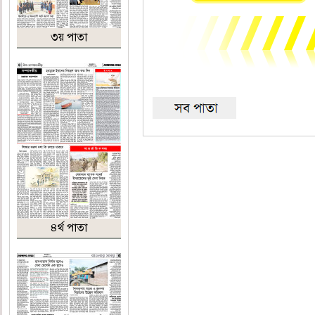
৩য় পাতা
৪র্থ পাতা