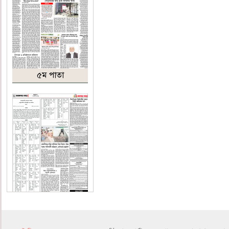
৫ম পাতা
৬ষ্ঠ পাতা