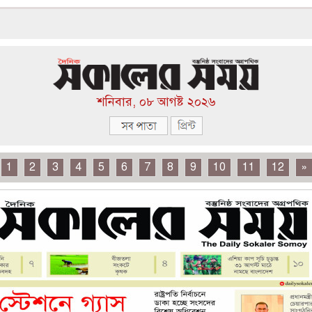
শনিবার, ০৮ আগষ্ট ২০২৬
1
2
3
4
5
6
7
8
9
10
11
12
»