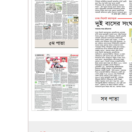
৫ম পাতা
৬ষ্ঠ পাতা