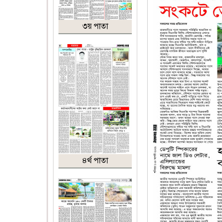
৩য় পাতা
৪র্থ পাতা