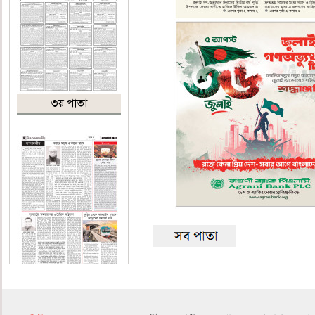
৩য় পাতা
৪র্থ পাতা