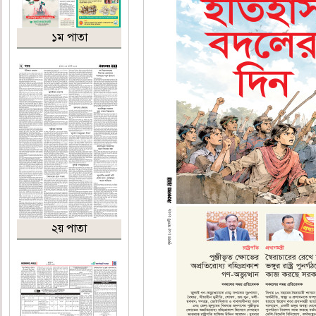
১ম পাতা
২য় পাতা