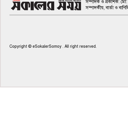
সম্পাদক ও প্রকাশক: মো: 
সম্পাদকীয়, বার্তা ও ব
Copyright © eSokalerSomoy . All right reserved.
৫ম পাতা