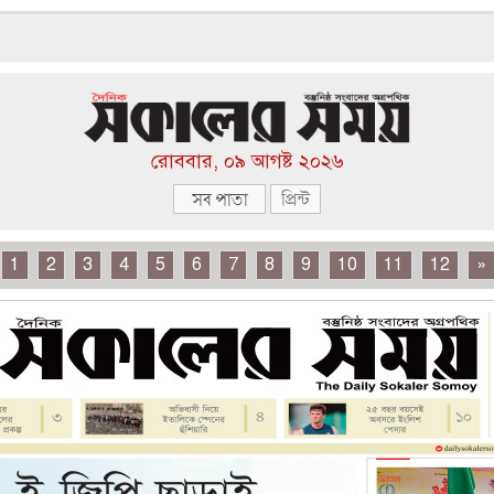
রোববার, ০৯ আগষ্ট ২০২৬
1
2
3
4
5
6
7
8
9
10
11
12
»