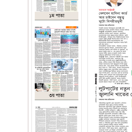
১ম পাতা
৩য় পাতা