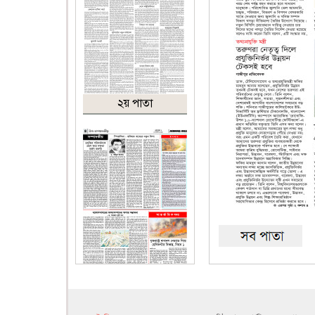
২য় পাতা
৪র্থ পাতা