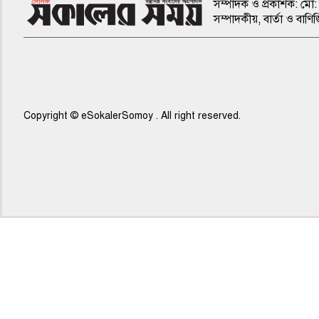
সম্পাদক ও প্রকাশক: মো: 
সম্পাদকীয়, বার্তা ও ব
Copyright © eSokalerSomoy . All right reserved.
৫ম পাতা