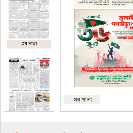
৩য় পাতা
৪র্থ পাতা