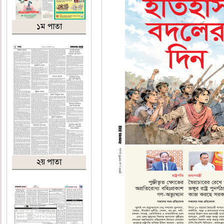
১ম পাতা
২য় পাতা