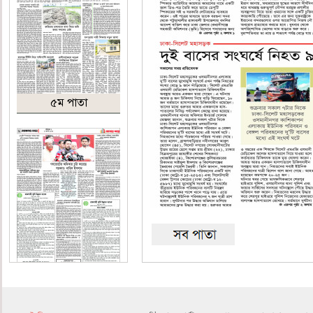
৫ম পাতা
৬ষ্ঠ পাতা