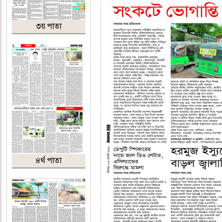
৩য় পাতা
৪র্থ পাতা