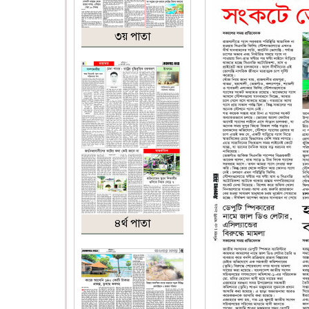
৩য় পাতা
৪র্থ পাতা