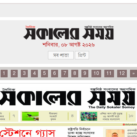
শনিবার, ০৮ আগষ্ট ২০২৬
1
2
3
4
5
6
7
8
9
10
11
12
»