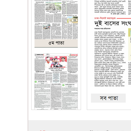
৫ম পাতা
৬ষ্ঠ পাতা