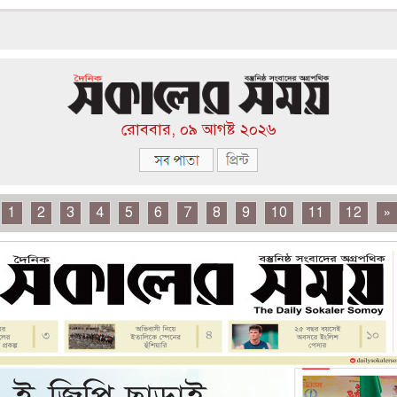
রোববার, ০৯ আগষ্ট ২০২৬
1
2
3
4
5
6
7
8
9
10
11
12
»