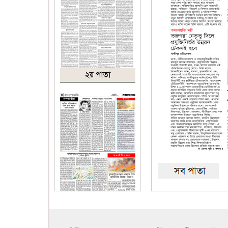
২য় পাতা
৪র্থ পাতা