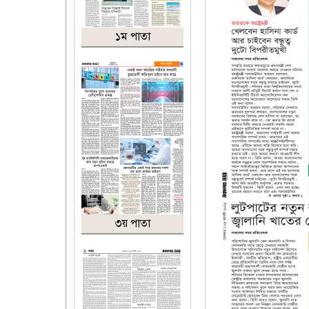
১ম পাতা
৩য় পাতা