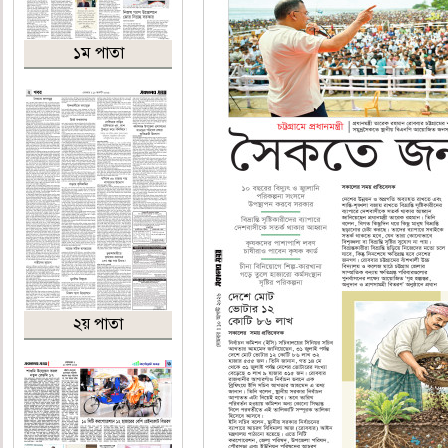
১ম পাতা
২য় পাতা