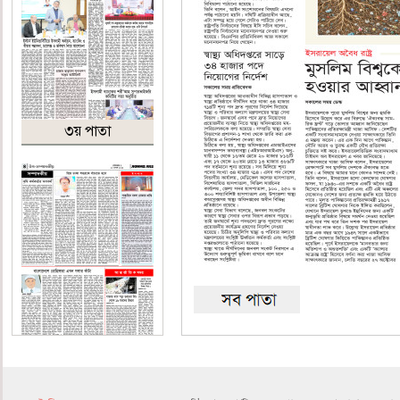
৩য় পাতা
৪র্থ পাতা