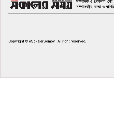
সম্পাদক ও প্রকাশক: মো: 
সম্পাদকীয়, বার্তা ও ব
Copyright © eSokalerSomoy . All right reserved.
৫ম পাতা