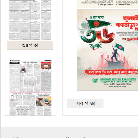
৩য় পাতা
৪র্থ পাতা