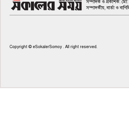
সম্পাদক ও প্রকাশক: মো: 
সম্পাদকীয়, বার্তা ও ব
Copyright © eSokalerSomoy . All right reserved.
৫ম পাতা