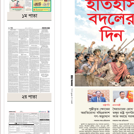
১ম পাতা
২য় পাতা