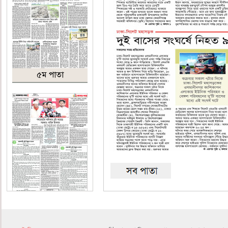
৫ম পাতা
৬ষ্ঠ পাতা