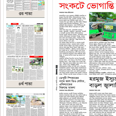
৩য় পাতা
৪র্থ পাতা