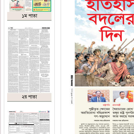
১ম পাতা
২য় পাতা