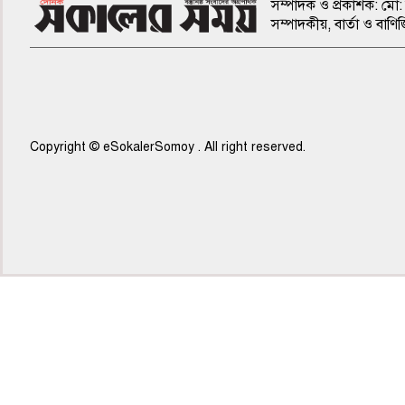
সম্পাদক ও প্রকাশক: মো: 
সম্পাদকীয়, বার্তা ও ব
Copyright © eSokalerSomoy . All right reserved.
৫ম পাতা