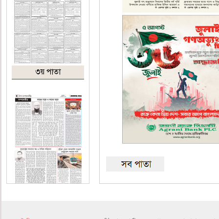
৩য় পাতা
৪র্থ পাতা