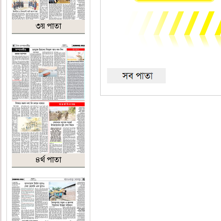
৩য় পাতা
৪র্থ পাতা