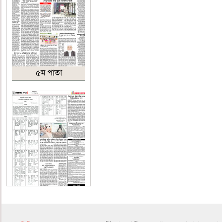
৫ম পাতা
৬ষ্ঠ পাতা