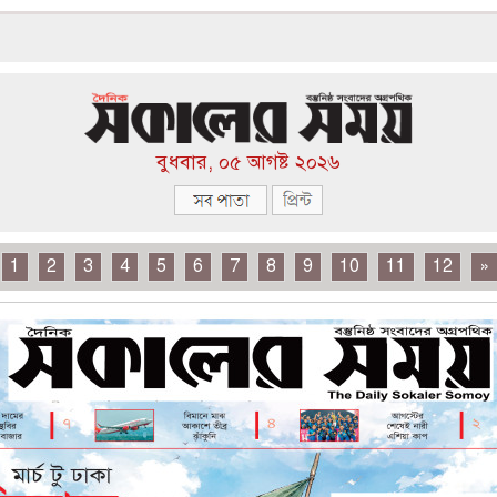
বুধবার, ০৫ আগষ্ট ২০২৬
1
2
3
4
5
6
7
8
9
10
11
12
»