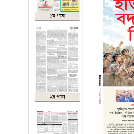
১ম পাতা
২য় পাতা