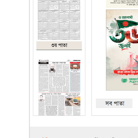
৩য় পাতা
৪র্থ পাতা