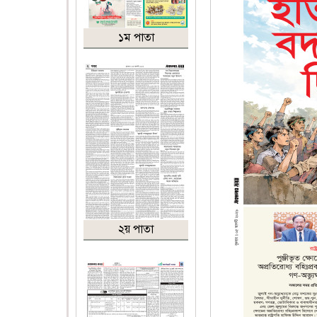
১ম পাতা
২য় পাতা