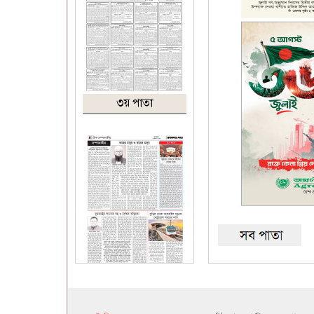
৩য় পাতা
৪র্থ পাতা