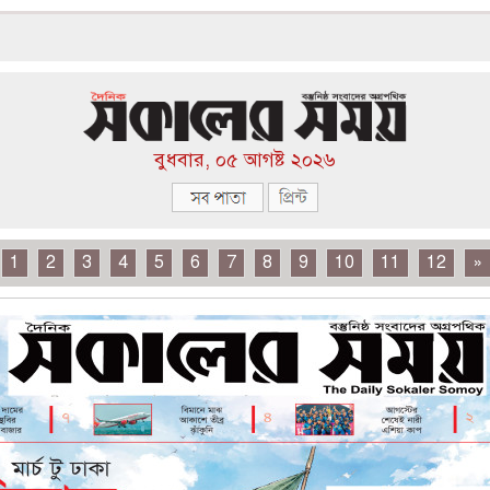
বুধবার, ০৫ আগষ্ট ২০২৬
1
2
3
4
5
6
7
8
9
10
11
12
»