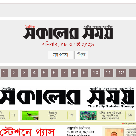
শনিবার, ০৮ আগষ্ট ২০২৬
1
2
3
4
5
6
7
8
9
10
11
12
»