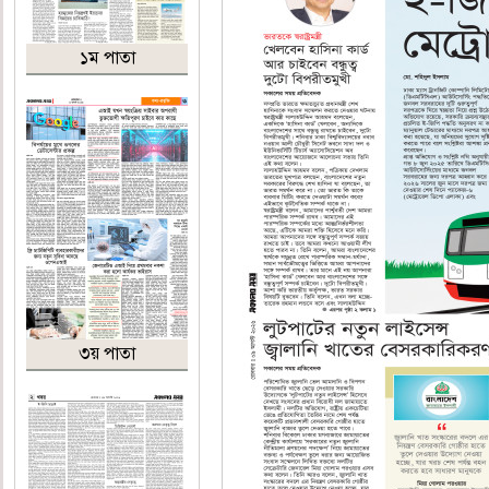
১ম পাতা
৩য় পাতা