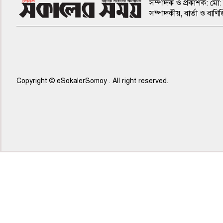
সম্পাদক ও প্রকাশক: মো: 
সম্পাদকীয়, বার্তা ও ব
Copyright © eSokalerSomoy . All right reserved.
৫ম পাতা