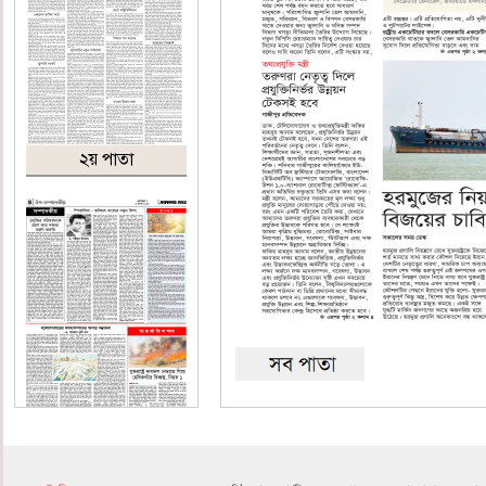
২য় পাতা
৪র্থ পাতা