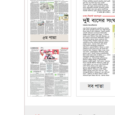
৫ম পাতা
৬ষ্ঠ পাতা