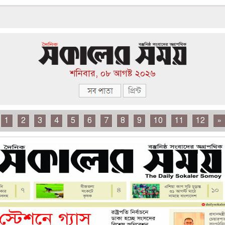
শনিবার, ০৮ আগষ্ট ২০২৬
1
2
3
4
5
6
7
8
9
10
11
12
»