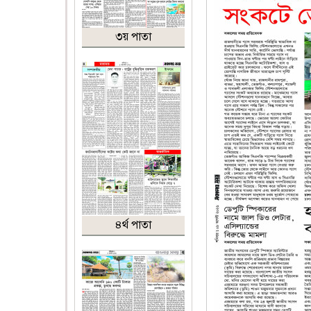
৩য় পাতা
৪র্থ পাতা