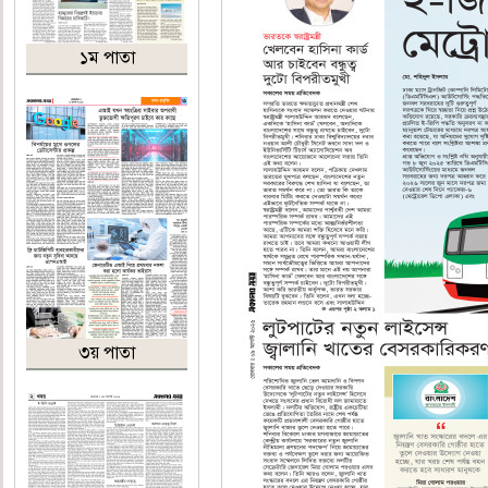
১ম পাতা
৩য় পাতা