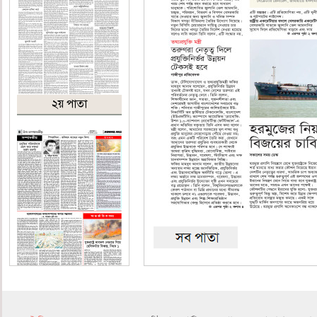
২য় পাতা
৪র্থ পাতা