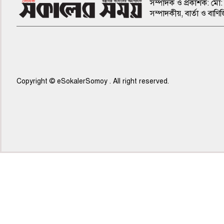
সম্পাদক ও প্রকাশক: মো: 
সম্পাদকীয়, বার্তা ও ব
Copyright © eSokalerSomoy . All right reserved.
৫ম পাতা